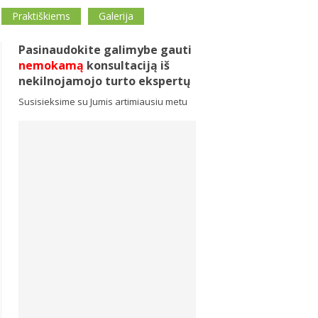
Praktiškiems
Galerija
Pasinaudokite galimybe gauti
nemokamą
konsultaciją iš
nekilnojamojo turto ekspertų
Susisieksime su Jumis artimiausiu metu