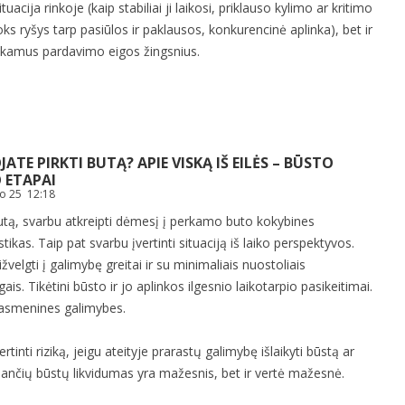
ituacija rinkoje (kaip stabiliai ji laikosi, priklauso kylimo ar kritimo
koks ryšys tarp pasiūlos ir paklausos, konkurencinė aplinka), bet ir
inkamus pardavimo eigos žingsnius.
ATE PIRKTI BUTĄ? APIE VISKĄ IŠ EILĖS – BŪSTO
 ETAPAI
io 25 12:18
utą, svarbu atkreipti dėmesį į perkamo buto kokybines
stikas. Taip pat svarbu įvertinti situaciją iš laiko perspektyvos.
ižvelgti į galimybę greitai ir su minimaliais nuostoliais
ais. Tikėtini būsto ir jo aplinkos ilgesnio laikotarpio pasikeitimai.
r asmenines galimybes.
vertinti riziką, jeigu ateityje prarastų galimybę išlaikyti būstą ar
esančių būstų likvidumas yra mažesnis, bet ir vertė mažesnė.