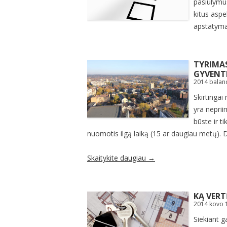
pasiūlymus
kitus aspe
apstatyma
TYRIMAS
GYVENT
2014 balan
Skirtingai
yra nepri
būste ir t
nuomotis ilgą laiką (15 ar daugiau metų). D
Skaitykite daugiau
→
KĄ VER
2014 kovo 
Siekiant g