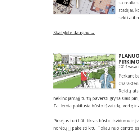
su realia s
stadijai, 
sekti atit
Skaitykite daugiau
→
PLANUOJ
PIRKIMO
2014 vasar
Perkant b
charakteri
Reiktų ats
nekilnojamąjį turtą paversti grynaisiais pinig
Tai lemia pakitusią būsto išvaizdą, vertę i
Pirkėjas turi būti tikras būsto likvidumu ir į
norėtų jį pakeisti kitu. Toliau nuo centro 