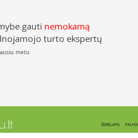
imybe gauti
nemokamą
kilnojamojo turto ekspertų
iausiu metu
ŽEMĖLAPIS
PALYG