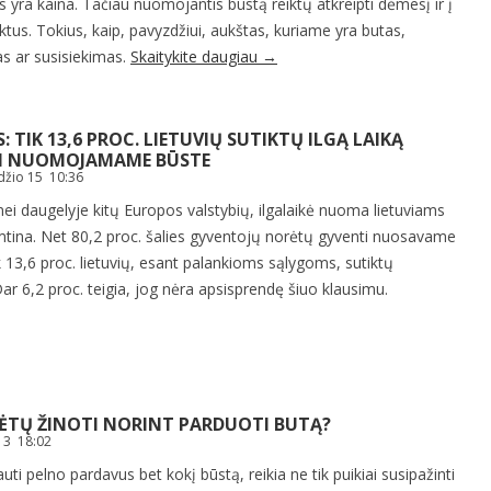
 yra kaina. Tačiau nuomojantis būstą reiktų atkreipti dėmesį ir į
ktus. Tokius, kaip, pavyzdžiui, aukštas, kuriame yra butas,
s ar susisiekimas.
Skaitykite daugiau
→
: TIK 13,6 PROC. LIETUVIŲ SUTIKTŲ ILGĄ LAIKĄ
I NUOMOJAMAME BŪSTE
džio 15 10:36
 nei daugelyje kitų Europos valstybių, ilgalaikė nuoma lietuviams
imtina. Net 80,2 proc. šalies gyventojų norėtų gyventi nuosavame
ik 13,6 proc. lietuvių, esant palankioms sąlygoms, sutiktų
ar 6,2 proc. teigia, jog nėra apsisprendę šiuo klausimu.
TĖTŲ ŽINOTI NORINT PARDUOTI BUTĄ?
13 18:02
auti pelno pardavus bet kokį būstą, reikia ne tik puikiai susipažinti