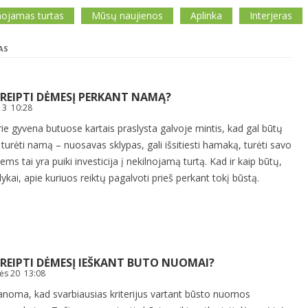
nojamas turtas
Mūsų naujienos
Aplinka
Interjeras
AS
KREIPTI DĖMESĮ PERKANT NAMĄ?
 3 10:28
ie gyvena butuose kartais praslysta galvoje mintis, kad gal būtų
i turėti namą – nuosavas sklypas, gali išsitiesti hamaką, turėti savo
iems tai yra puiki investicija į nekilnojamą turtą. Kad ir kaip būtų,
alykai, apie kuriuos reiktų pagalvoti prieš perkant tokį būstą.
KREIPTI DĖMESĮ IEŠKANT BUTO NUOMAI?
ės 20 13:08
noma, kad svarbiausias kriterijus vartant būsto nuomos