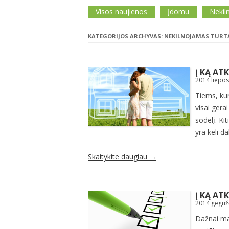
Visos naujienos
Įdomu
Nekil
KATEGORIJOS ARCHYVAS:
NEKILNOJAMAS TURT
Į KĄ AT
2014 liepos
Tiems, kur
visai gera
sodelį. Kit
yra keli d
Skaitykite daugiau
→
Į KĄ AT
2014 geguž
Dažnai ma